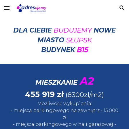
Skip to main content
Skip to navigation
DLA CIEBIE
BUDUJEMY
NOWE
MIASTO
SŁUPSK
BUDYNEK
B15
A2
MIESZKANIE
455 919
zł
(8300zł/m2)
Możliwość wykupienia:
- miejsca parkingowego
na zewnątrz
- 15.
000
zł
- miejsca parkingowego w
hali garażowej
-