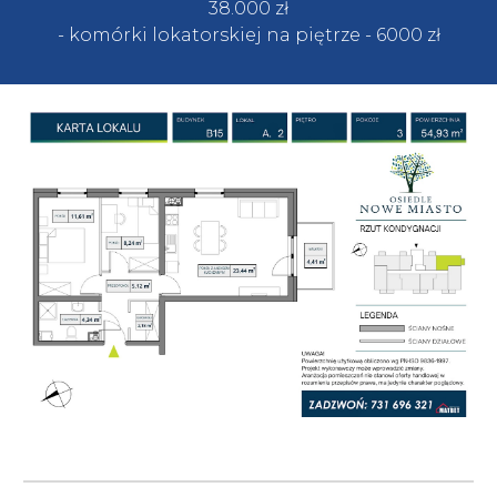
38.
000
zł
- komórki lokatorskiej na piętrze
- 60
00 zł