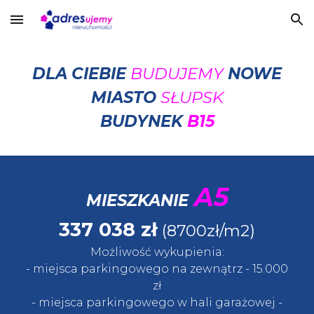
Skip to main content
Skip to navigation
DLA CIEBIE
BUDUJEMY
NOWE
MIASTO
SŁUPSK
BUDYNEK
B15
A5
MIESZKANIE
337 038
zł
(8700zł/m2)
Możliwość wykupienia:
- miejsca parkingowego na zewnątrz
- 15.
000
zł
- miejsca parkingowego w
hali garażowej
-