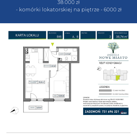
38.
000
zł
- komórki lokatorskiej na piętrze
- 60
00 zł