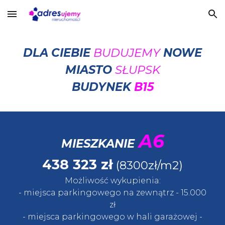
Skip to main content
Skip to navigation
DLA CIEBIE
BUDUJEMY
NOWE
MIASTO
SŁUPSK
BUDYNEK
B15
A6
MIESZKANIE
438 323
zł
(8300zł/m2)
Możliwość wykupienia:
- miejsca parkingowego na zewnątrz
- 15.
000
zł
- miejsca parkingowego w
hali garażowej
-