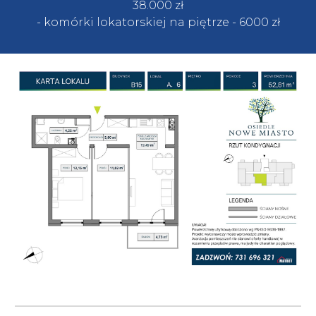
38.
000
zł
- komórki lokatorskiej na piętrze
- 60
00 zł